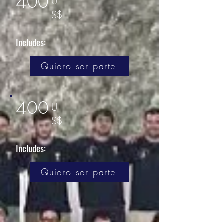
400
U
S$
Includes:
Quiero ser parte
400
U
S$
Includes:
Quiero ser parte