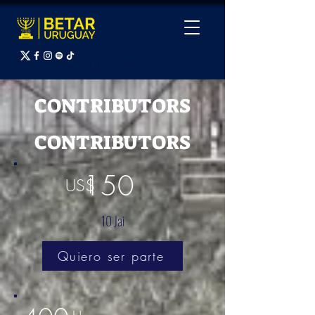
UYU ($U)
CONTRIBUTORS
CONTRIBUTORS
150
US$
10 Jai
Quiero ser parte